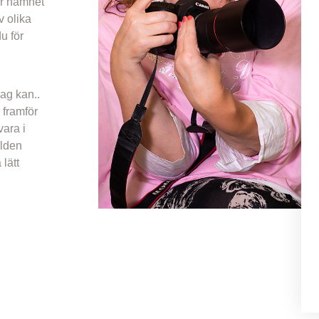
ör namnet
v olika
u för
jag kan..
 framför
vara i
rlden
lätt