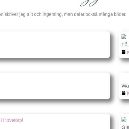
en skriver jag allt och ingenting, men delar också många bilder.
Få f
j
Wa
j
Gl