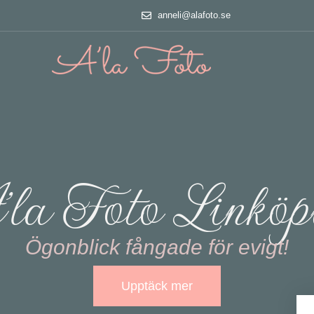
anneli@alafoto.se
la Foto Linköp
Ögonblick fångade för evigt!
Upptäck mer