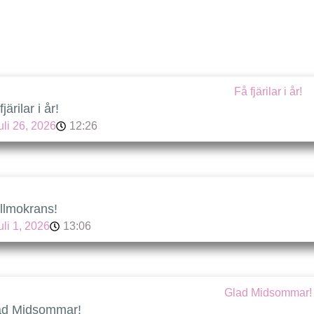
järilar i år!
uli 26, 2026
12:26
llmokrans!
uli 1, 2026
13:06
ad Midsommar!