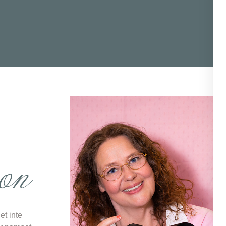
on
et inte