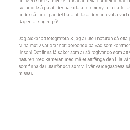
bli! Men som så mycket annat är detta dubbelbottnat f
syftar också på att denna sida är en meny, a’la carte, a
bilder så för dig är det bara att läsa den och välja vad d
dagen är sugen på!
Jag älskar att fotografera & jag är ute i naturen så ofta 
Mina motiv varierar helt beroende på vad som kommer
linsen! Det finns få saker som är så rogivande som att 
naturen med kameran med målet att fånga den lilla vä
som finns där utanför och som vi i vår vardagsstress så 
missar.