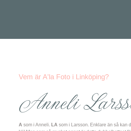
Vem är A'la Foto i Linköping?
Anneli Larss
A
som i Anneli.
LA
som i Larsson. Enklare än så kan d