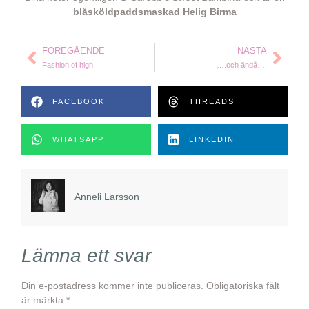
blåsköldpaddsmaskad Helig Birma
FÖREGÅENDE
NÄSTA
Fashion of high
….och ändå….
FACEBOOK
THREADS
WHATSAPP
LINKEDIN
Anneli Larsson
Lämna ett svar
Din e-postadress kommer inte publiceras.
Obligatoriska fält
är märkta
*