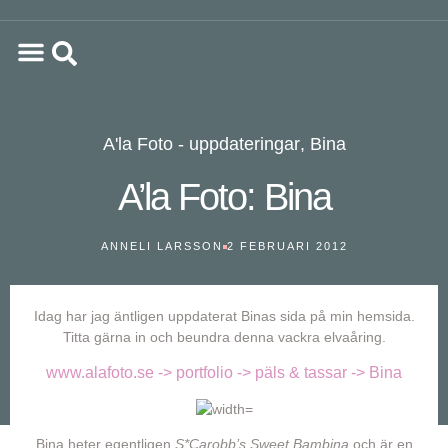
A'la Foto - uppdateringar
,
Bina
A’la Foto: Bina
ANNELI LARSSON
2 FEBRUARI 2012
Idag har jag äntligen uppdaterat Binas sida på min hemsida.
Titta gärna in och beundra denna vackra elvaåring.
www.alafoto.se -> portfolio -> päls & tassar -> Bina
Bina heter egentligen
S*Carobb’s Sweet Bambina
och är en