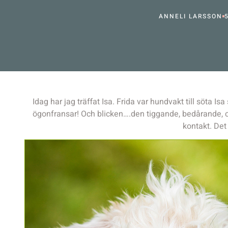
ANNELI LARSSON
Idag har jag träffat Isa. Frida var hundvakt till söta Is
ögonfransar! Och blicken….den tiggande, bedårande, ch
kontakt. Det