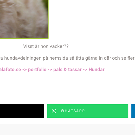
Visst är hon vacker??
 hundavdelningen på hemsida så titta gärna in där och se fler
lafoto.se -> portfolio -> päls & tassar -> Hundar
WHATSAPP