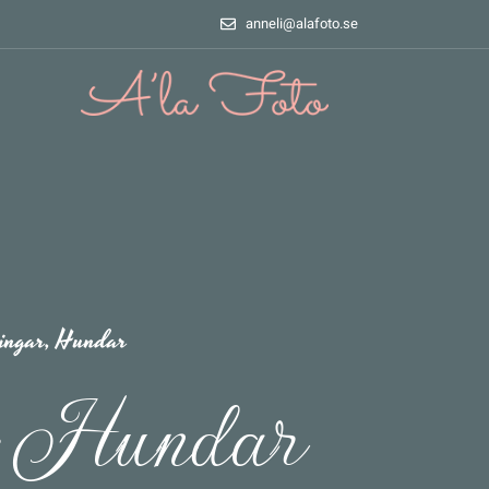
anneli@alafoto.se
ingar
,
Hundar
: Hundar