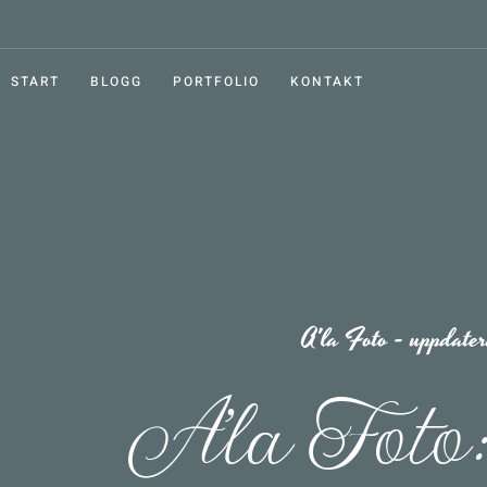
START
BLOGG
PORTFOLIO
KONTAKT
A'la Foto - uppdater
A’la Foto