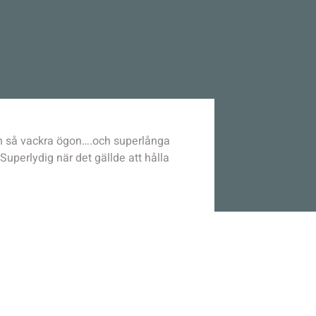
h så vackra ögon….och superlånga
uperlydig när det gällde att hålla