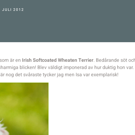
5 JULI 2012
a som är en
Irish Softcoated Wheaten Terrier
. Bedårande söt oc
armiga blicken! Blev väldigt imponerad av hur duktig hon var. S
 är nog det svåraste tycker jag men Isa var exemplarisk!