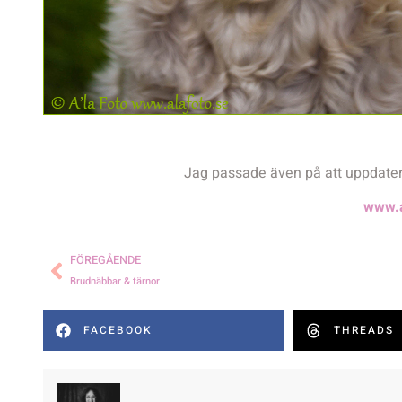
Jag passade även på att uppdatera
www.a
FÖREGÅENDE
Brudnäbbar & tärnor
FACEBOOK
THREADS