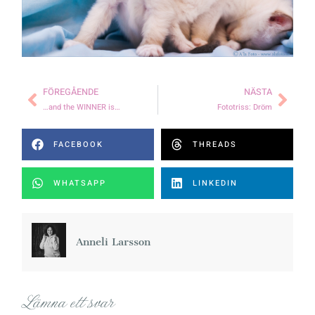
FÖREGÅENDE
NÄSTA
…and the WINNER is…
Fototriss: Dröm
FACEBOOK
THREADS
WHATSAPP
LINKEDIN
Anneli Larsson
Lämna ett svar