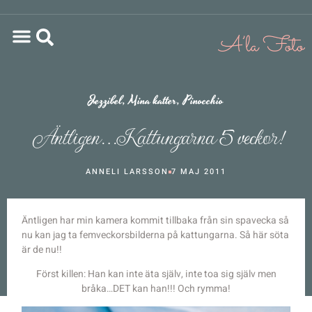
Jezzibel
,
Mina katter
,
Pinocchio
Äntligen…Kattungarna 5 veckor!
ANNELI LARSSON
7 MAJ 2011
Äntligen har min kamera kommit tillbaka från sin spavecka så
nu kan jag ta femveckorsbilderna på kattungarna. Så här söta
är de nu!!
Först killen: Han kan inte äta själv, inte toa sig själv men
bråka…DET kan han!!! Och rymma!