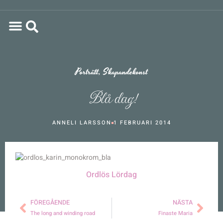
Porträtt
,
Skapandekonst
Blå dag!
ANNELI LARSSON
1 FEBRUARI 2014
Ordlös Lördag
FÖREGÅENDE
NÄSTA
The long and winding road
Finaste Maria