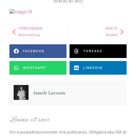
(bild 80 av 365)
FÖREGÅENDE
NÄSTA
Blomställning
Blodröd
FACEBOOK
THREADS
WHATSAPP
LINKEDIN
Anneli Larsson
Lämna ett svar
Din e-postadress kommer inte publiceras.
Obligatoriska fält är