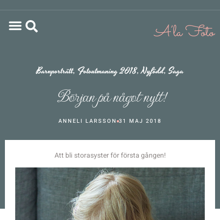
Barnporträtt
,
Fotoutmaning 2018
,
Nyfödd
,
Saga
Början på något nytt!
ANNELI LARSSON
31 MAJ 2018
Att bli storasyster för första gången!