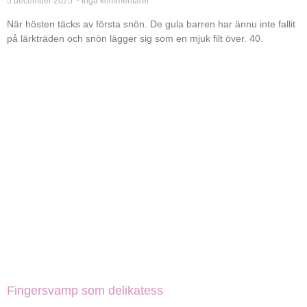
5 december 2025
Inga kommentarer
När hösten täcks av första snön. De gula barren har ännu inte fallit
på lärkträden och snön lägger sig som en mjuk filt över. 40.
Fingersvamp som delikatess