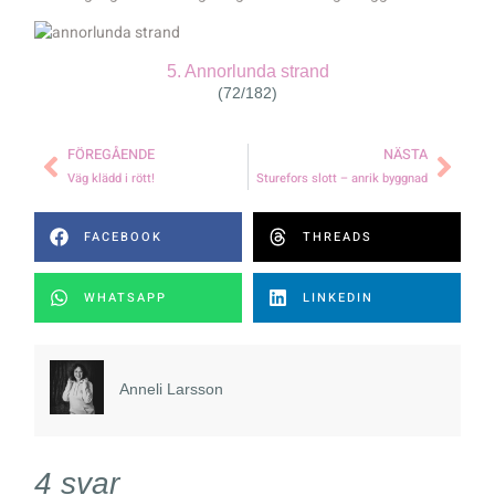
5. Annorlunda strand
(72/182)
FÖREGÅENDE
NÄSTA
Väg klädd i rött!
Sturefors slott – anrik byggnad
FACEBOOK
THREADS
WHATSAPP
LINKEDIN
Anneli Larsson
4 svar