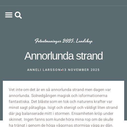
Fotoutmaningar 2025
,
Landskap
Annorlunda strand
ANNELI LARSSON
13 NOVEMBER 2025
Vet inte om det är en så annorlunda strand men dagen var
annorlunda. Solnedgången magisk och isformationerna
fantastiska. Det blåste som en tok och naturens krafter var
minst sagt påtagliga. Isigt och stenigt och väldigt liten strand
där jag balanserade mitt i stormen. Ensamheten kröp under
skinnet. Ingen fanns som kunde höra mina rop om de skulle
ha trängt i genom de höga vågornas stormiga vägg av dån.