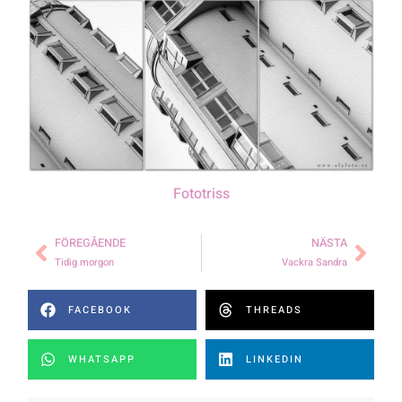
Fototriss
FÖREGÅENDE
NÄSTA
Tidig morgon
Vackra Sandra
FACEBOOK
THREADS
WHATSAPP
LINKEDIN