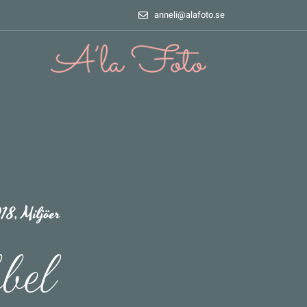
anneli@alafoto.se
018
,
Miljöer
bel