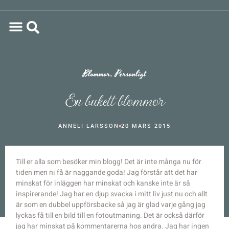
Blommor
,
Personligt
En bukett blommor
ANNELI LARSSON
20 MARS 2015
Till er alla som besöker min blogg! Det är inte många nu för
tiden men ni få är naggande goda! Jag förstår att det har
minskat för inläggen har minskat och kanske inte är så
inspirerande! Jag har en djup svacka i mitt liv just nu och allt
är som en dubbel uppförsbacke så jag är glad varje gång jag
lyckas få till en bild till en fotoutmaning. Det är också därför
jag har minskat på kommentarerna hos andra. Jag har ingen