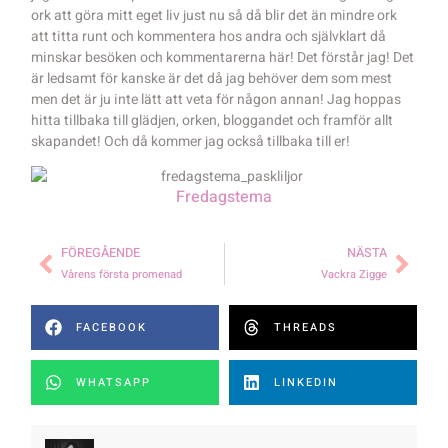
ork att göra mitt eget liv just nu så då blir det än mindre ork
att titta runt och kommentera hos andra och självklart då
minskar besöken och kommentarerna här! Det förstår jag! Det
är ledsamt för kanske är det då jag behöver dem som mest
men det är ju inte lätt att veta för någon annan! Jag hoppas
hitta tillbaka till glädjen, orken, bloggandet och framför allt
skapandet! Och då kommer jag också tillbaka till er!
Fredagstema
FÖREGÅENDE
NÄSTA
Vårens första promenad
Vackra Zigge
FACEBOOK
THREADS
WHATSAPP
LINKEDIN