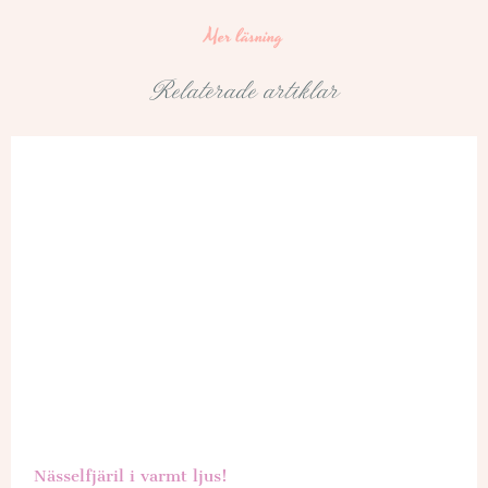
Mer läsning
Relaterade artiklar
Nässelfjäril i varmt ljus!