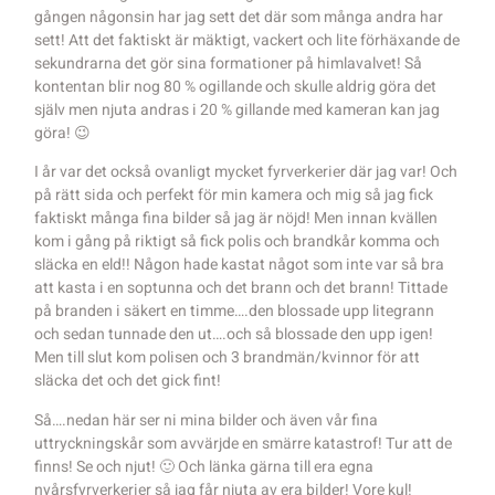
gången någonsin har jag sett det där som många andra har
sett! Att det faktiskt är mäktigt, vackert och lite förhäxande de
sekundrarna det gör sina formationer på himlavalvet! Så
kontentan blir nog 80 % ogillande och skulle aldrig göra det
själv men njuta andras i 20 % gillande med kameran kan jag
göra! 😉
I år var det också ovanligt mycket fyrverkerier där jag var! Och
på rätt sida och perfekt för min kamera och mig så jag fick
faktiskt många fina bilder så jag är nöjd! Men innan kvällen
kom i gång på riktigt så fick polis och brandkår komma och
släcka en eld!! Någon hade kastat något som inte var så bra
att kasta i en soptunna och det brann och det brann! Tittade
på branden i säkert en timme….den blossade upp litegrann
och sedan tunnade den ut….och så blossade den upp igen!
Men till slut kom polisen och 3 brandmän/kvinnor för att
släcka det och det gick fint!
Så….nedan här ser ni mina bilder och även vår fina
uttryckningskår som avvärjde en smärre katastrof! Tur att de
finns! Se och njut! 🙂 Och länka gärna till era egna
nyårsfyrverkerier så jag får njuta av era bilder! Vore kul!