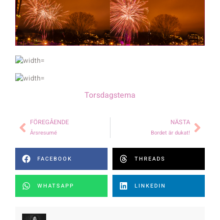
Torsdagstema
FÖREGÅENDE
NÄSTA
Årsresumé
Bordet är dukat!
FACEBOOK
THREADS
WHATSAPP
LINKEDIN