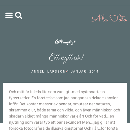
Allt möjligt
Ett nytt år!
ANNELI LARSSON
1 JANUARI 2014
Och mitt år inleds lite som vanligt…med nyårsnattens
fyrverkerier. En företeelse som jag har ganska delade känslor
inför. Det kostar massor av pengar, smutsar ner naturen,
skrämmer djur, både tama och vilda, och även människor, och
skadar väldigt många människor varje år! Och för vad….en
njutning som varar typ ett par sekunder! Men….jag gillar att
försöka fotografera de illusiva gnistorna! Och i år…för första