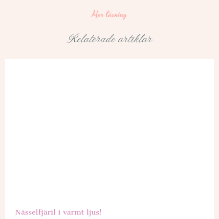
Mer läsning
Relaterade artiklar
Nässelfjäril i varmt ljus!