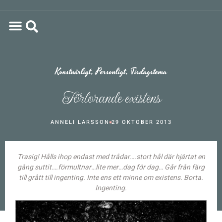
Konstnärligt
,
Personligt
,
Tisdagstema
Förlorande existens
ANNELI LARSSON
29 OKTOBER 2013
Trasig! Hålls ihop endast med trådar….stort hål där hjärtat en
gång suttit….förmultnar…lite mer…dag för dag… Går från färg
till grått till ingenting. Inte ens ett minne om existens. Borta.
Ingenting.