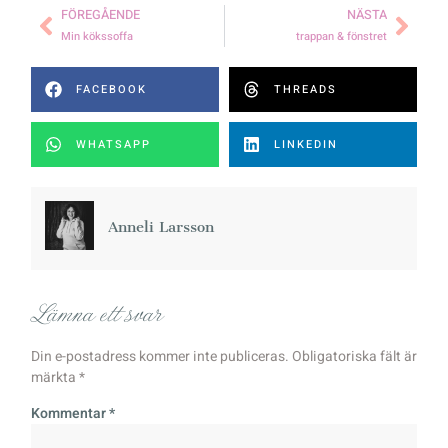
FÖREGÅENDE
NÄSTA
Min kökssoffa
trappan & fönstret
FACEBOOK
THREADS
WHATSAPP
LINKEDIN
Anneli Larsson
Lämna ett svar
Din e-postadress kommer inte publiceras.
Obligatoriska fält är
märkta
*
Kommentar
*