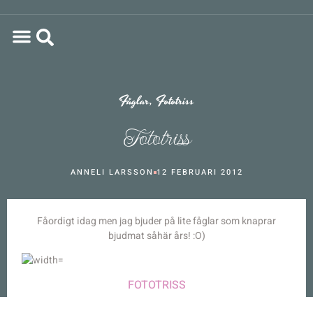
Fåglar
,
Fototriss
Fototriss
ANNELI LARSSON
12 FEBRUARI 2012
Fåordigt idag men jag bjuder på lite fåglar som knaprar
bjudmat såhär års! :O)
FOTOTRISS