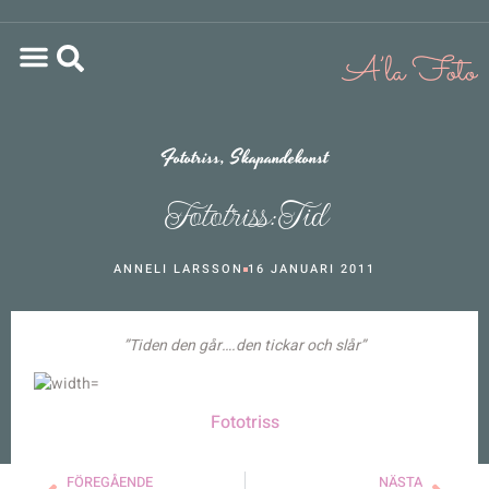
Fototriss
,
Skapandekonst
Fototriss: Tid
ANNELI LARSSON
16 JANUARI 2011
”Tiden den går….den tickar och slår”
Fototriss
FÖREGÅENDE
NÄSTA