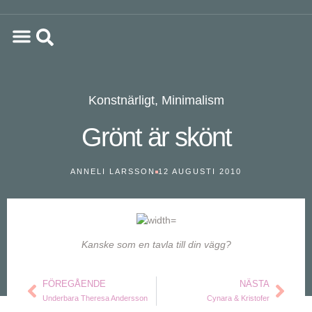
Konstnärligt
,
Minimalism
Grönt är skönt
ANNELI LARSSON
12 AUGUSTI 2010
Kanske som en tavla till din vägg?
FÖREGÅENDE
NÄSTA
Underbara Theresa Andersson
Cynara & Kristofer