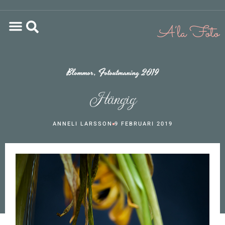
Blommor
,
Fotoutmaning 2019
Hängig
ANNELI LARSSON
9 FEBRUARI 2019