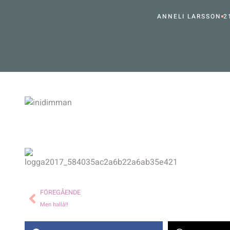
ANNELI LARSSON
2
FÖREGÅENDE
Men hallå!!