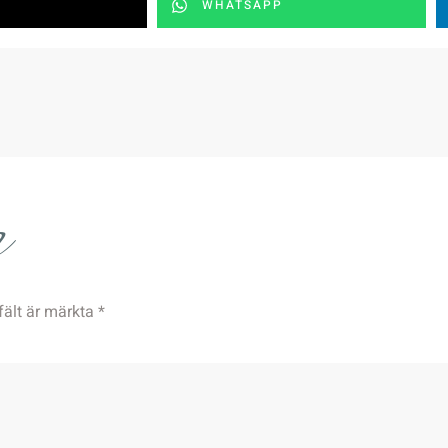
WHATSAPP
r
fält är märkta
*