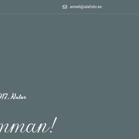
anneli@alafoto.se
017
,
Natur
imman!