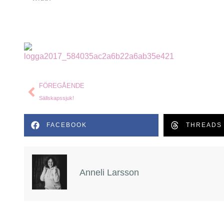
FÖREGÅENDE
Sällskapssjuk!
FACEBOOK
THREADS
Anneli Larsson