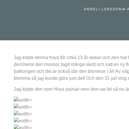
ANNELI LARSSON
4 
Jag köpte denna hoya för cirka 13 år sedan och den har fyll
decimerat den massor, tagit många skott och satt en ny fin
balkongen och det är också där den blommar i år! Av någon
blomma så jag kunde göra just det! Och den 31 juli slog 
Jag köpte den som Hoya paziae men den var fel så nu är