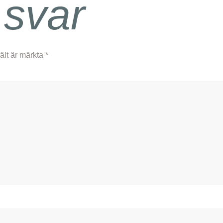
 svar
fält är märkta
*