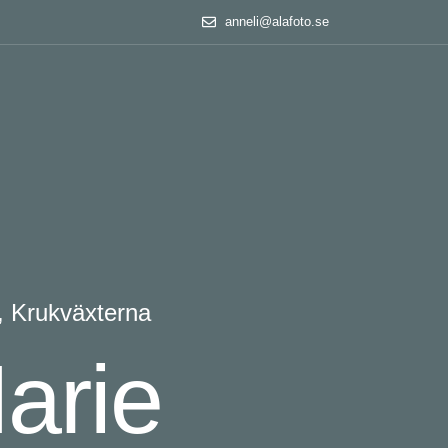
anneli@alafoto.se
,
Krukväxterna
Marie