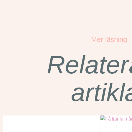
Mer läsning
Relate
artikl