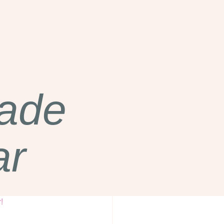
rade
ar