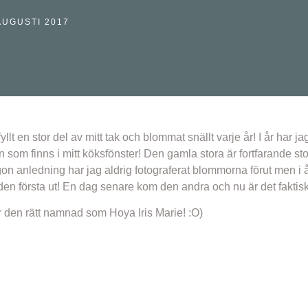
AUGUSTI 2017
t en stor del av mitt tak och blommat snällt varje år! I år har jag
 som finns i mitt köksfönster! Den gamla stora är fortfarande sto
 anledning har jag aldrig fotograferat blommorna förut men i år 
den första ut! En dag senare kom den andra och nu är det faktisk
 den rätt namnad som Hoya Iris Marie! :O)