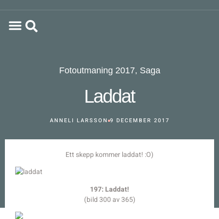
Fotoutmaning 2017
,
Saga
Laddat
ANNELI LARSSON
9 DECEMBER 2017
Ett skepp kommer laddat! :O)
197: Laddat!
(bild 300 av 365)