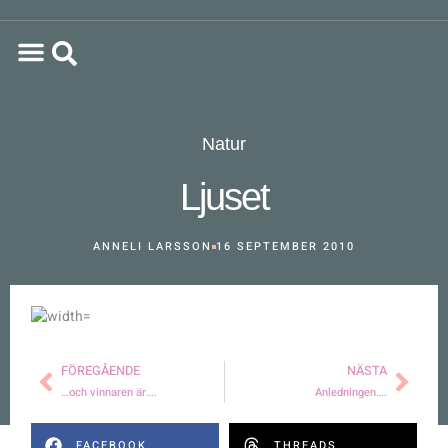
Natur
Ljuset
ANNELI LARSSON
16 SEPTEMBER 2010
FÖREGÅENDE
NÄSTA
…och vinnaren är….
Anledningen….
FACEBOOK
THREADS