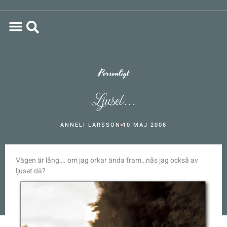
Personligt
Ljuset…
ANNELI LARSSON
10 MAJ 2008
Vägen är lång…. om jag orkar ända fram…nås jag också av
ljuset då?