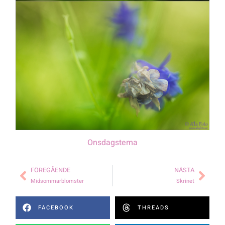
Onsdagstema
FÖREGÅENDE
NÄSTA
Midsommarblomster
Skrinet
FACEBOOK
THREADS