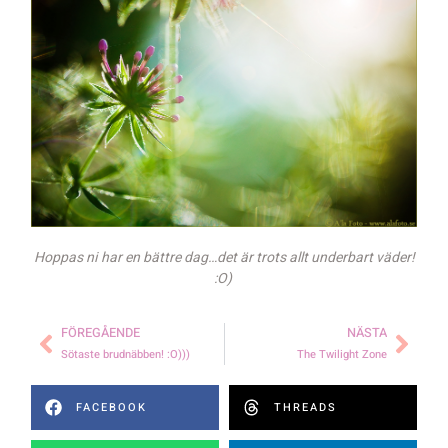
Hoppas ni har en bättre dag…det är trots allt underbart väder!
:O)
FÖREGÅENDE
NÄSTA
Sötaste brudnäbben! :O)))
The Twilight Zone
FACEBOOK
THREADS