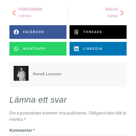
FÖREGÅENDE
NÄSTA
I rörelse
Synlig!
FACEBOOK
THREADS
WHATSAPP
LINKEDIN
Anneli Larsson
Lämna ett svar
Din e-postadress kommer inte publiceras.
Obligatoriska fält är
märkta
*
Kommentar
*