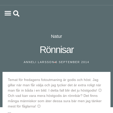
Natur
Rönnisar
ANNELI LARSSON
5 SEPTEMBER 2014
Temat för fredagens fotoutmaning är godis och höst. Jag
gillar när man får välja och jag tycker det är extra roligt när
man får in båda i en bild. I detta fall blir det ju höstgodis! 🙂
Och vad kan vara mera höstgodis än rönnbär? Det finns
många människor som äter dessa sura bär men jag tänker
mest för fåglarna! 🙂