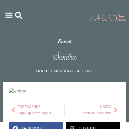
Porträtt
Sandra
ANNELI LARSSON
3 JULI 2010
FÖREGÅENDE
NÄSTA
Förjäkligt varmt idag! :O(
Fototriss: Avvikande
FACEBOOK
THREADS