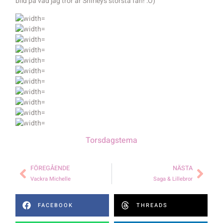
bild på vad jag tror är Shirleys största fan! :O)
Torsdagstema
FÖREGÅENDE
NÄSTA
Vackra Michelle
Saga & Lillebror
FACEBOOK
THREADS