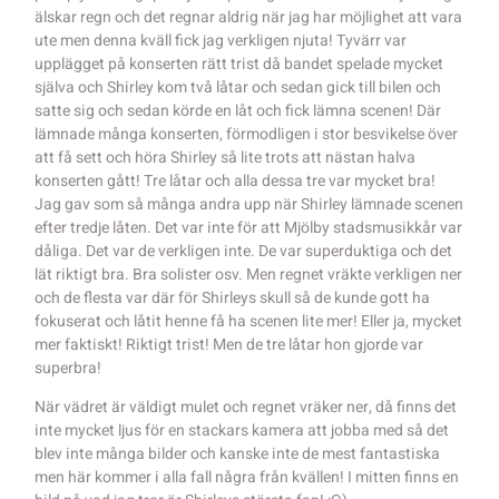
älskar regn och det regnar aldrig när jag har möjlighet att vara
ute men denna kväll fick jag verkligen njuta! Tyvärr var
upplägget på konserten rätt trist då bandet spelade mycket
själva och Shirley kom två låtar och sedan gick till bilen och
satte sig och sedan körde en låt och fick lämna scenen! Där
lämnade många konserten, förmodligen i stor besvikelse över
att få sett och höra Shirley så lite trots att nästan halva
konserten gått! Tre låtar och alla dessa tre var mycket bra!
Jag gav som så många andra upp när Shirley lämnade scenen
efter tredje låten. Det var inte för att Mjölby stadsmusikkår var
dåliga. Det var de verkligen inte. De var superduktiga och det
lät riktigt bra. Bra solister osv. Men regnet vräkte verkligen ner
och de flesta var där för Shirleys skull så de kunde gott ha
fokuserat och låtit henne få ha scenen lite mer! Eller ja, mycket
mer faktiskt! Riktigt trist! Men de tre låtar hon gjorde var
superbra!
När vädret är väldigt mulet och regnet vräker ner, då finns det
inte mycket ljus för en stackars kamera att jobba med så det
blev inte många bilder och kanske inte de mest fantastiska
men här kommer i alla fall några från kvällen! I mitten finns en