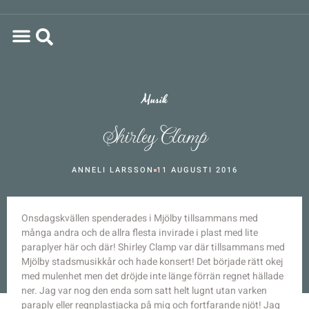
Musik
Shirley Clamp
ANNELI LARSSON
11 AUGUSTI 2016
Onsdagskvällen spenderades i Mjölby tillsammans med
många andra och de allra flesta invirade i plast med lite
paraplyer här och där! Shirley Clamp var där tillsammans med
Mjölby stadsmusikkår och hade konsert! Det började rätt okej
med mulenhet men det dröjde inte länge förrän regnet hällade
ner. Jag var nog den enda som satt helt lugnt utan varken
paraply eller regnplastjacka på mig och fortfarande njöt! Jag