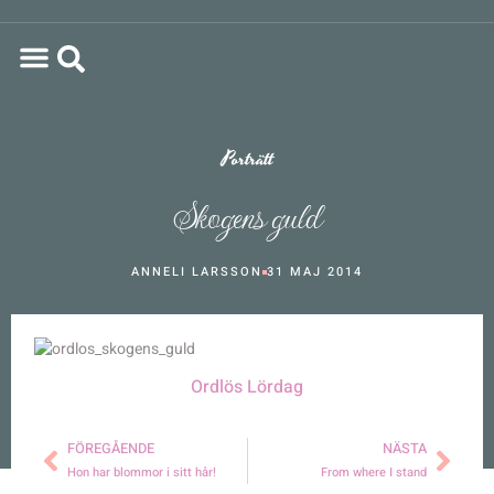
Porträtt
Skogens guld
ANNELI LARSSON
31 MAJ 2014
Ordlös Lördag
FÖREGÅENDE
NÄSTA
Hon har blommor i sitt hår!
From where I stand