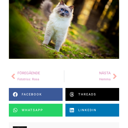
FÖREGÅENDE
NÄSTA
Fototriss: Rosa
Hemma
FACEBOOK
THREADS
WHATSAPP
LINKEDIN