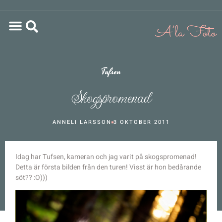
Tufsen
Skogspromenad
ANNELI LARSSON
3 OKTOBER 2011
Idag har Tufsen, kameran och jag varit på skogspromenad!
Detta är första bilden från den turen! Visst är hon bedårande
söt?? :O)))