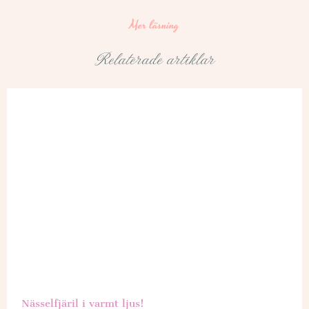
Mer läsning
Relaterade artiklar
Nässelfjäril i varmt ljus!