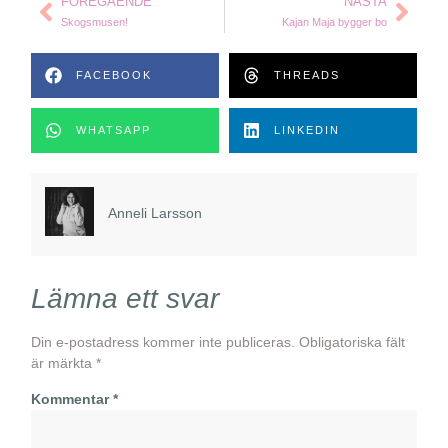
FÖREGÅENDE
NÄSTA
Skogsmusen!
Kajan Maja bygger bo
FACEBOOK
THREADS
WHATSAPP
LINKEDIN
Anneli Larsson
Lämna ett svar
Din e-postadress kommer inte publiceras.
Obligatoriska fält
är märkta
*
Kommentar
*