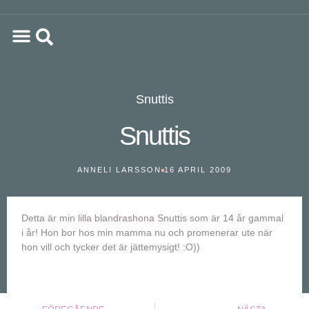
Snuttis
Snuttis
ANNELI LARSSON
16 APRIL 2009
Detta är min lilla blandrashona Snuttis som är 14 år gammal
i år! Hon bor hos min mamma nu och promenerar ute när
hon vill och tycker det är jättemysigt! :O))