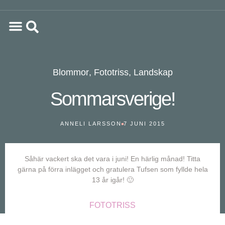
Blommor
,
Fototriss
,
Landskap
Sommarsverige!
ANNELI LARSSON
7 JUNI 2015
Såhär vackert ska det vara i juni! En härlig månad! Titta
gärna på förra inlägget och gratulera Tufsen som fyllde hela
13 år igår! 🙂
FOTOTRISS