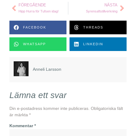
FÖREGÅENDE
NÄSTA
Hipp Hurra för Tufsen idag!
Syrensaftstillverkning
FACEBOOK
THREADS
WHATSAPP
LINKEDIN
Anneli Larsson
Lämna ett svar
Din e-postadress kommer inte publiceras.
Obligatoriska fält
är märkta
*
Kommentar
*