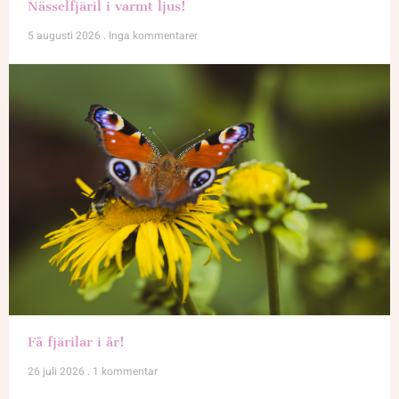
Nässelfjäril i varmt ljus!
5 augusti 2026
Inga kommentarer
Få fjärilar i år!
26 juli 2026
1 kommentar