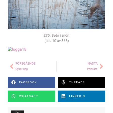
275. Spår i snön
(bild 10 av 365)
FÖREGÅENDE
NÄSTA
Dyker upp!
Porträtt!
FACEBOOK
THREADS
WHATSAPP
LINKEDIN