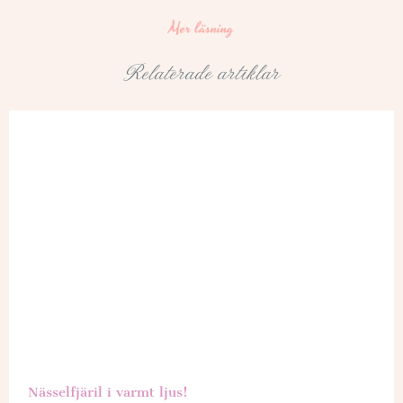
Mer läsning
Relaterade artiklar
Nässelfjäril i varmt ljus!