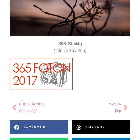
303: Stickig
(bild 158 av 365)
FÖREGÅENDE
NÄSTA
Arbetsmiljö
Rep
FACEBOOK
THREADS