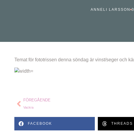
ANNELI LARSSON
3
Temat för fototrissen denna söndag är vinst/seger och kärl
FÖREGÅENDE
Vackra
FACEBOOK
THREADS