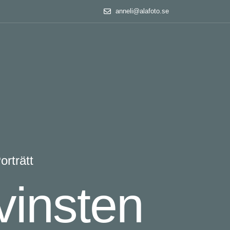
anneli@alafoto.se
orträtt
vinsten