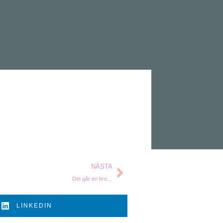
NÄSTA
Det går en bro…
LINKEDIN