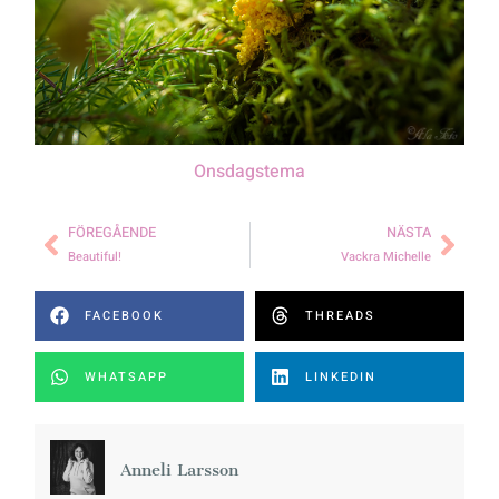
Onsdagstema
FÖREGÅENDE
NÄSTA
Beautiful!
Vackra Michelle
FACEBOOK
THREADS
WHATSAPP
LINKEDIN
Anneli Larsson