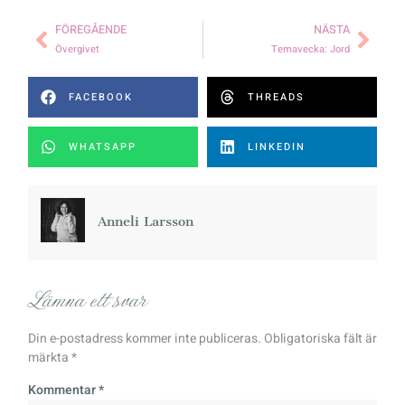
FÖREGÅENDE
NÄSTA
Övergivet
Temavecka: Jord
FACEBOOK
THREADS
WHATSAPP
LINKEDIN
Anneli Larsson
Lämna ett svar
Din e-postadress kommer inte publiceras.
Obligatoriska fält är
märkta
*
Kommentar
*