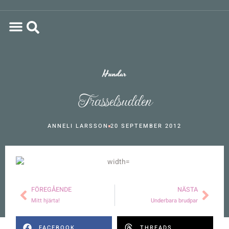
Hundar
Trasselsudden
ANNELI LARSSON
20 SEPTEMBER 2012
FÖREGÅENDE
NÄSTA
Mitt hjärta!
Underbara brudpar
FACEBOOK
THREADS