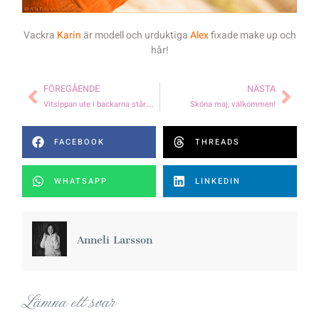
Vackra
Karin
är modell och urduktiga
Alex
fixade make up och
hår!
FÖREGÅENDE
NÄSTA
Vitsippan ute i backarna står….
Sköna maj, välkommen!
FACEBOOK
THREADS
WHATSAPP
LINKEDIN
Anneli Larsson
Lämna ett svar