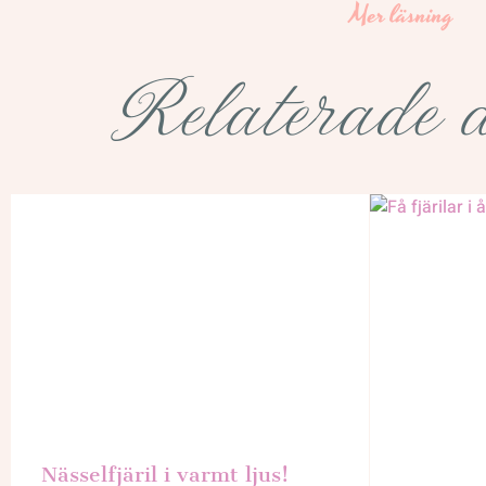
Mer läsning
Relaterade a
Nässelfjäril i varmt ljus!