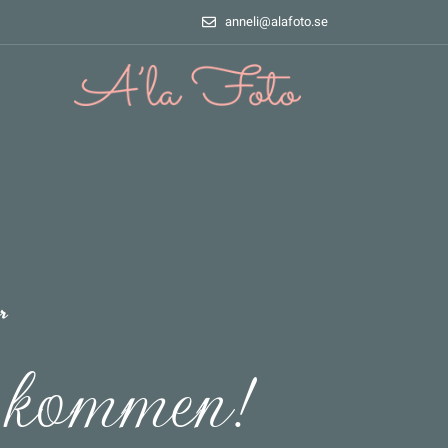
anneli@alafoto.se
r
 kommen!