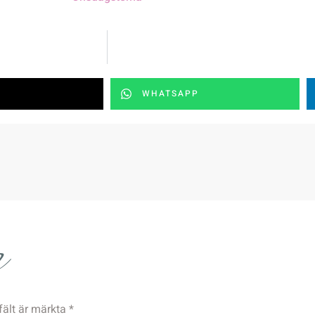
WHATSAPP
r
fält är märkta
*